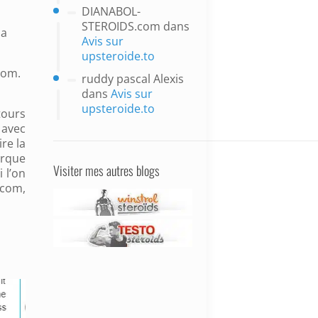
DIANABOL-
STEROIDS.com
dans
la
Avis sur
upsteroide.to
com.
ruddy pascal Alexis
dans
Avis sur
upsteroide.to
tours
 avec
re la
arque
Visiter mes autres blogs
i l’on
.com,