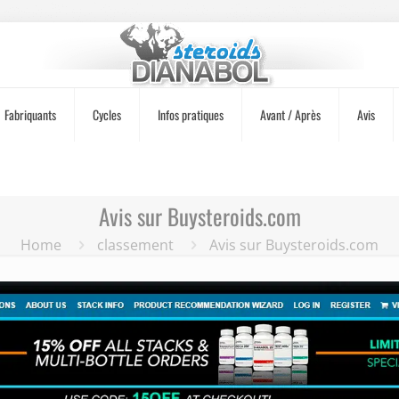
Fabriquants
Cycles
Infos pratiques
Avant / Après
Avis
Avis sur Buysteroids.com
Home
classement
Avis sur Buysteroids.com