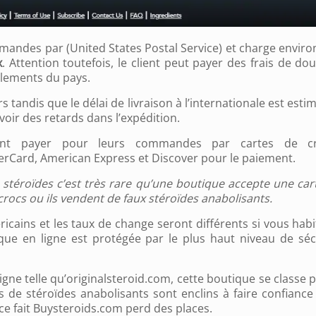
mmandes par (United States Postal Service) et charge envir
x
. Attention toutefois, le client peut payer des frais de do
glements du pays.
rs tandis que le délai de livraison à l’internationale est esti
 avoir des retards dans l’expédition.
ent payer pour leurs commandes par cartes de cré
erCard, American Express et Discover pour le paiement.
es stéroïdes c’est très rare qu’une boutique accepte une car
rocs ou ils vendent de faux stéroïdes anabolisants.
icains et les taux de change seront différents si vous habi
tique en ligne est protégée par le plus haut niveau de séc
ne telle qu’originalsteroid.com, cette boutique se classe p
de stéroïdes anabolisants sont enclins à faire confiance
ce fait Buysteroids.com perd des places.