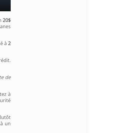
on
20$
uanes
mé à
2
dit.
te de
tez à
urité
lutôt
 à un