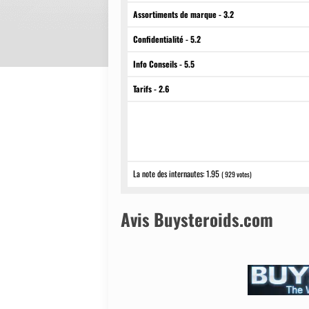
Assortiments de marque - 3.2
Confidentialité - 5.2
Info Conseils - 5.5
Tarifs - 2.6
Buysteroids.com est une boutique en ligne de l'ent
depuis plus de 10 ans.
La note des internautes:
1.95
(
929
votes)
Avis Buysteroids.com