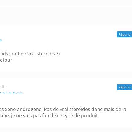
Répondr
n
oids sont de vrai steroids ??
retour
dit :
Répondr
15 à 5 h 36 min
es xeno androgene. Pas de vrai stéroïdes donc mais de la
ne. je ne suis pas fan de ce type de produit