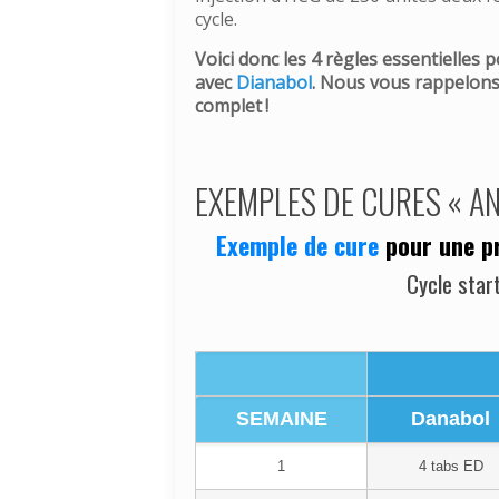
cycle.
Voici donc les 4 règles essentielle
avec
Dianabol
. Nous vous rappelons 
complet !
EXEMPLES DE CURES « AN
Exemple de cure
pour une p
Cycle star
SEMAINE
Danabol
1
4 tabs ED