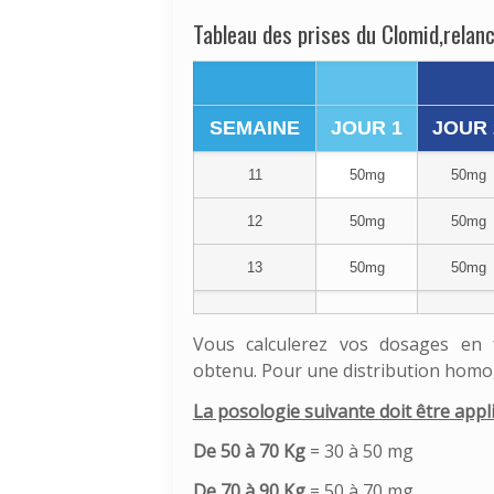
Tableau des prises du Clomid,relan
SEMAINE
JOUR 1
JOUR 
11
50mg
50mg
12
50mg
50mg
13
50mg
50mg
Vous calculerez vos dosages en fo
obtenu.
Pour une distribution homog
La posologie suivante doit être appl
De 50 à 70 Kg
= 30 à 50 mg
De 70 à 90 Kg
= 50 à 70 mg