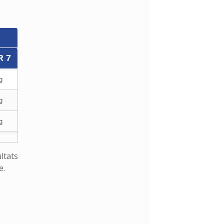
 7
g
g
g
ltats
e.