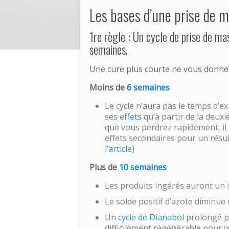
Les bases d’une prise de 
1re règle
: Un cycle de prise de ma
semaines.
Une cure plus courte ne vous donner
Moins de
6 semaines
Le cycle n’aura pas le temps d’e
ses
effets
qu’à partir de la deuxi
que vous perdrez rapidement, il 
effets secondaires pour un résult
l’article
)
Plus de
10 semaines
Les produits ingérés auront un i
Le solde positif d’azote diminue
Un
cycle de Dianabol
prolongé pe
difficilement régénérable pour v