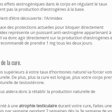
les effets œstrogéniques dans le corps en régulant le taux
ent pas la production d’œstrogènes à la base.
ient d’être découverte : l’Arimidex
fficace des protections actuelles pour bloquer directement
imidex représente un puissant anti-œstrogène appartenant à 
 Il va donc agir directement sur la production d’œstrogènes 
 recommandé de prendre 1 mg tous les deux jours.
 de la cure.
es supérieurs à votre taux d’hormones naturel va forcer vot
relle. De plus, plus la cure est longue, plus votre corps pre
turelle de testostérone.
us aidera donc à rétablir la production naturelle de
onté à une
atrophie testiculaire
durant votre cure
,
faites une
fois par semaine pendant 2 semaines dès la 3e semaine de vo