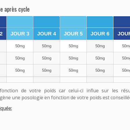
ce après cycle
2
JOUR 3
JOUR 4
JOUR 5
JOUR 6
JOUR
50mg
50mg
50mg
50mg
50m
50mg
50mg
50mg
50mg
50m
50mg
50mg
50mg
50mg
50m
nction de votre poids car celui-ci influe sur les résu
ène une posologie en fonction de votre poids est conseillé
iquée: