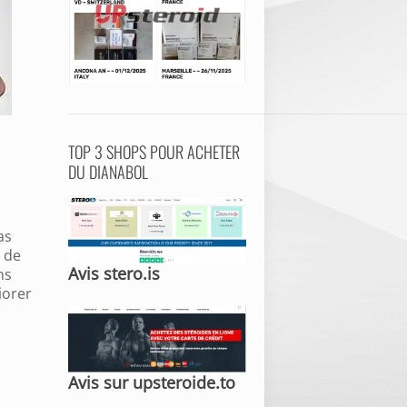
TOP 3 SHOPS POUR ACHETER
DU DIANABOL
as
 de
Avis stero.is
ns
iorer
Avis sur upsteroide.to