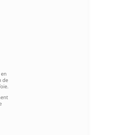
 en
n de
oie.
ment
e