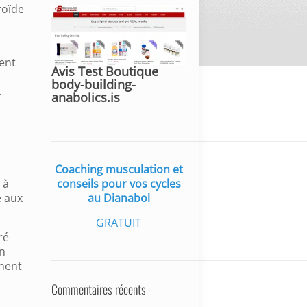
roïde
ment
Avis Test Boutique
body-building-
.
anabolics.is
Coaching musculation et
conseils pour vos cycles
à
au Dianabol
e aux
GRATUIT
ré
n
nnent
Commentaires récents