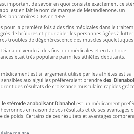
 est important de savoir en quoi consiste exactement ce sté
bol est en fait le nom de marque de Metandienone, un
les laboratoires CIBA en 1955.
es pour la première fois à des fins médicales dans le traite
grés de brûlures et pour aider les personnes âgées à lutter
tres troubles de dégénérescence des muscles squelettiques
 Dianabol vendu à des fins non médicales et en tant que
ces était très populaire parmi les athlètes débutants,
 médicament est si largement utilisé par les athlètes est sa
fs sensibles aux aiguilles préféreraient prendre
des Dianabol
endront des résultats de croissance musculaire rapides grâc
,
le stéroïde anabolisant Dianabol
est un médicament préfé
hevronnés en raison de ses résultats et de ses avantages e
e de poids. Certains de ces résultats et avantages compre
laire maigre,