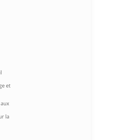
l
ge et
 aux
r la