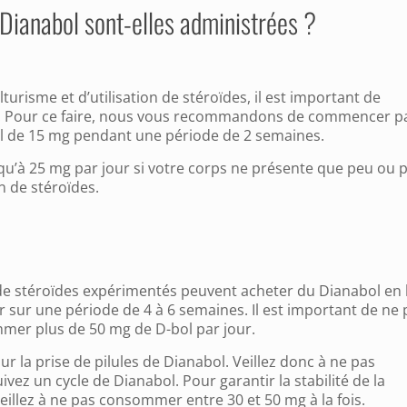
 Dianabol sont-elles administrées ?
turisme et d’utilisation de stéroïdes, il est important de
ce. Pour ce faire, nous vous recommandons de commencer p
l de 15 mg pendant une période de 2 semaines.
u’à 25 mg par jour si votre corps ne présente que peu ou 
on de stéroïdes.
s de stéroïdes expérimentés peuvent acheter du Dianabol en 
our sur une période de 4 à 6 semaines. Il est important de ne 
mer plus de 50 mg de D-bol par jour.
r la prise de pilules de Dianabol. Veillez donc à ne pas
vez un cycle de Dianabol. Pour garantir la stabilité de la
eillez à ne pas consommer entre 30 et 50 mg à la fois.