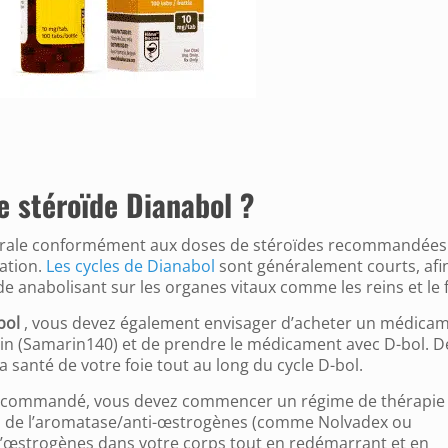
e stéroïde Dianabol ?
 orale conformément aux doses de stéroïdes recommandées
lation.
Les cycles de Dianabol
sont généralement courts, afi
de anabolisant sur les organes vitaux comme les reins et le f
bol
, vous devez également envisager d’acheter un médica
n (Samarin140) et de prendre le médicament avec D-bol. D
a santé de votre foie tout au long du cycle D-bol.
l recommandé, vous devez commencer un régime de thérapie
urs de l’aromatase/anti-œstrogènes (comme Nolvadex ou
d’œstrogènes dans votre corps tout en redémarrant et en