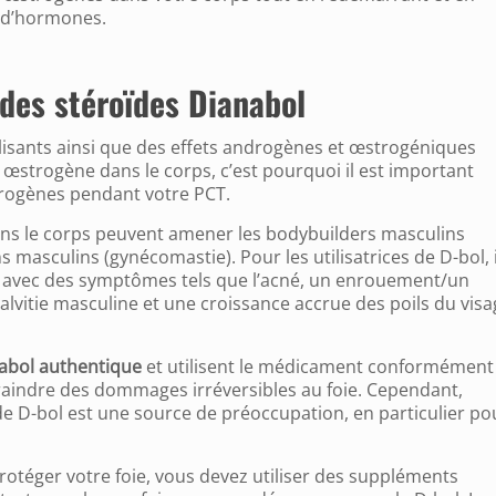
e d’hormones.
s des stéroïdes Dianabol
olisants ainsi que des effets androgènes et œstrogéniques
œstrogène dans le corps, c’est pourquoi il est important
trogènes pendant votre PCT.
ns le corps peuvent amener les bodybuilders masculins
s masculins (gynécomastie). Pour les utilisatrices de D-bol, i
ion avec des symptômes tels que l’acné, un enrouement/un
lvitie masculine et une croissance accrue des poils du visa
abol authentique
et utilisent le médicament conformément
indre des dommages irréversibles au foie. Cependant,
 de D-bol est une source de préoccupation, en particulier pou
 protéger votre foie, vous devez utiliser des suppléments